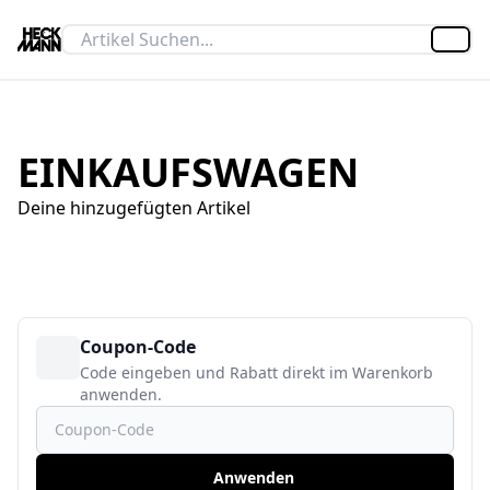
Artik
EINKAUFSWAGEN
Deine hinzugefügten Artikel
Coupon-Code
Code eingeben und Rabatt direkt im Warenkorb
anwenden.
Coupon-Code
Anwenden