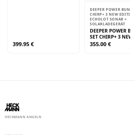
DEEPER POWER BUNDL
CHIRP+ 3 NEW EDITIO
ECHOLOT SONAR +
SOLARLADEGERÄT
DEEPER POWER B
SET CHIRP+ 3 NEW
EDITION GPS ECH
399.95 €
355.00 €
SONAR +
SOLARLADEGERÄT
HECKMANN ANGELN