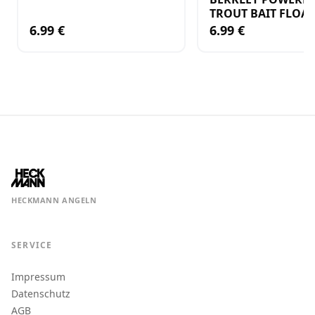
TROUT BAIT FLOA
NATURAL EU GLIT
6.99 €
6.99 €
FRUITS 50 G PEACH
PEPPER
HECKMANN ANGELN
SERVICE
Impressum
Datenschutz
AGB