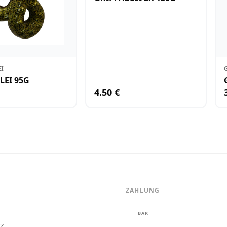
EI
LEI 95G
4.50 €
ZAHLUNG
m
BAR
tz