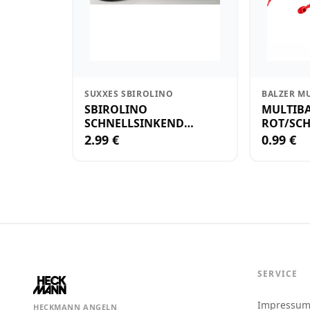
SUXXES SBIROLINO
BALZER M
SBIROLINO
MULTIB
SCHNELLSINKEND
ROT/SC
SCHWARZ
2.99 €
0.99 €
SERVICE
Impressu
HECKMANN ANGELN