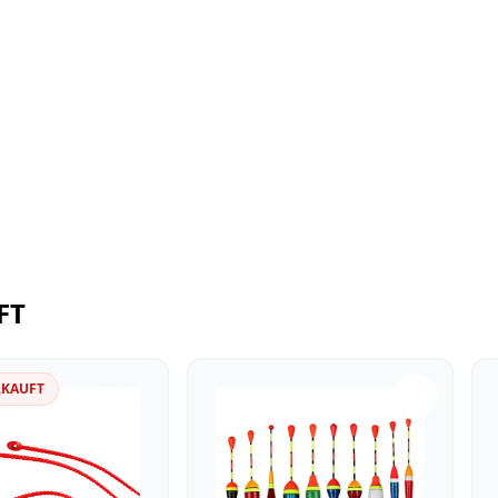
FT
RKAUFT