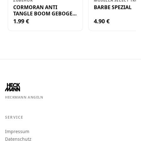
ZUBEHÖR
MOSELLA SELECT 1KG
CORMORAN ANTI
BARBE SPEZIAL
TANGLE BOOM GEBOGEN
12CM M.WIRBEL(PLASTIK)
1.99 €
4.90 €
HECKMANN ANGELN
SERVICE
Impressum
Datenschutz