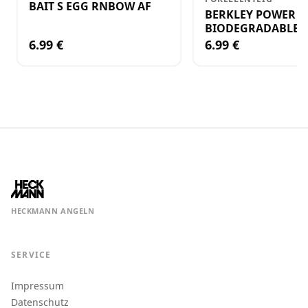
BAIT S EGG RNBOW AF
BERKLEY POWER B
BIODEGRADABLE 
BAIT - FORELLENT
6.99 €
6.99 €
HECKMANN ANGELN
SERVICE
Impressum
Datenschutz