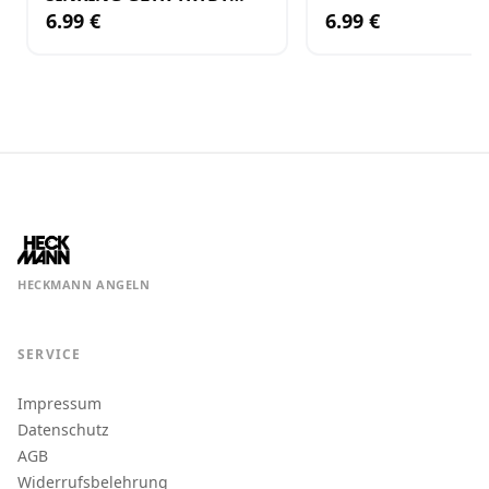
SPRING/LIME
6.99 €
6.99 €
HECKMANN ANGELN
SERVICE
Impressum
Datenschutz
AGB
Widerrufsbelehrung