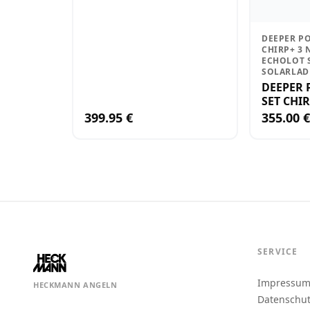
DEEPER P
CHIRP+ 3 
ECHOLOT 
SOLARLAD
DEEPER
SET CHI
EDITION
399.95 €
355.00 €
SONAR +
SOLARL
SERVICE
Impressu
HECKMANN ANGELN
Datenschu