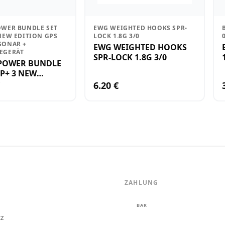
OWER BUNDLE SET
EWG WEIGHTED HOOKS SPR-
NEW EDITION GPS
LOCK 1.8G 3/0
SONAR +
EWG WEIGHTED HOOKS
EGERÄT
SPR-LOCK 1.8G 3/0
 POWER BUNDLE
RP+ 3 NEW
 GPS ECHOLOT
6.20 €
ADEGERÄT
ZAHLUNG
m
BAR
tz