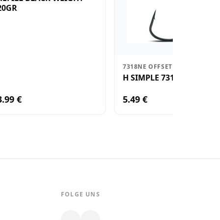
20GR
7318NE OFFSET CHEBOO®
H SIMPLE 7318 N 2 X6
3.99 €
5.49 €
FOLGE UNS