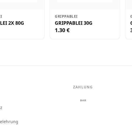
EI
GRIPPABLEI
LEI 2X 80G
GRIPPABLEI 30G
1.30 €
ZAHLUNG
m
BAR
tz
belehrung